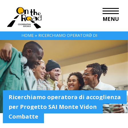
MENU
HOME
»
RICERCHIAMO OPERATORƏ DI
ACCOGLIENZA PER PROGETTO SAI MONTE VIDON
COMBATTE
Ricerchiamo operatorə di accoglienza
per Progetto SAI Monte Vidon
Combatte