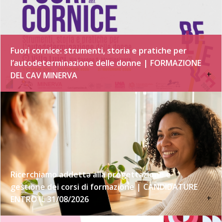
Fuori cornice: strumenti, storia e pratiche per
l’autodeterminazione delle donne | FORMAZIONE
+
DEL CAV MINERVA
Ricerchiamo addettə alla progettazione e
gestione dei corsi di formazione | CANDIDATURE
+
ENTRO IL 31/08/2026