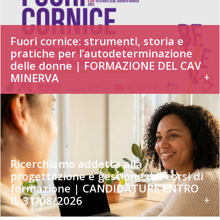
Fuori cornice: strumenti, storia e
pratiche per l’autodeterminazione
delle donne | FORMAZIONE DEL CAV
+
MINERVA
Ricerchiamo addettə alla
progettazione e gestione dei corsi di
formazione | CANDIDATURE ENTRO
+
IL 31/08/2026