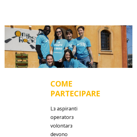
COME
PARTECIPARE
L
з
aspiranti
operator
з
volontar
з
devono