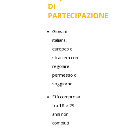
DI
PARTECIPAZIONE
Giovani
italian
ɜ
,
europe
ɜ
e
stranier
ɜ
con
regolare
permesso di
soggiorno
Età compresa
tra 18 e 29
anni non
compiuti