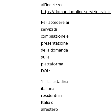
all’indirizzo
https://domandaonline.serviziocivile.it
Per accedere ai
servizi di
compilazione e
presentazione
della domanda
sulla
piattaforma
DOL:
1 – L
з
cittadin
з
italian
з
residenti in
Italia o
all’estero