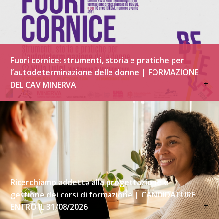
Fuori cornice: strumenti, storia e pratiche per
l’autodeterminazione delle donne | FORMAZIONE
+
DEL CAV MINERVA
Ricerchiamo addettə alla progettazione e
gestione dei corsi di formazione | CANDIDATURE
+
ENTRO IL 31/08/2026