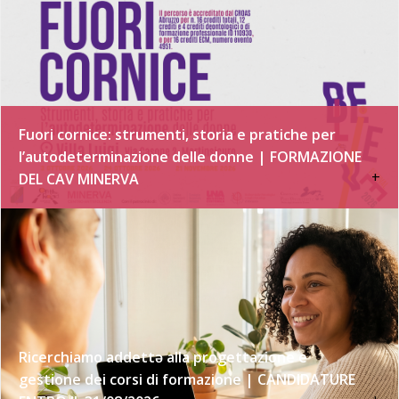
Fuori cornice: strumenti, storia e pratiche per
l’autodeterminazione delle donne | FORMAZIONE
+
DEL CAV MINERVA
Ricerchiamo addettə alla progettazione e
gestione dei corsi di formazione | CANDIDATURE