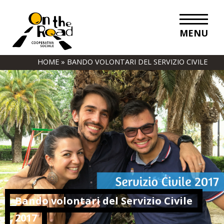
MENU
HOME
»
BANDO VOLONTARI DEL SERVIZIO CIVILE
2017
Bando volontari del Servizio Civile
2017