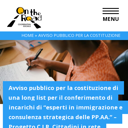
MENU
HOME
»
AVVISO PUBBLICO PER LA COSTITUZIONE
DI UNA LONG LIST PER IL CONFERIMENTO DI
INCARICHI DI “ESPERTI IN IMMIGRAZIONE E
CONSULENZA STRATEGICA DELLE PP.AA.” –
PROGETTO C.I.R. CITTADINI IN RETE
Avviso pubblico per la costituzione di
una long list per il conferimento di
incarichi di “esperti in immigrazione e
consulenza strategica delle PP.AA.” –
Progetto C.I.R. Cittadini in rete