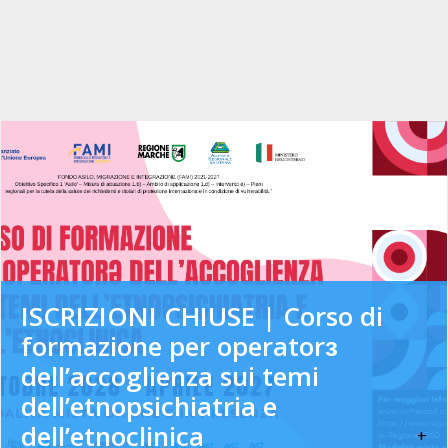
ISCRIZIONI CHIUSE | Corso di
formazione per operatorɜ
dell’accoglienza sui temi
dell’etnopsichiatria e
dell’etnoclinica
+