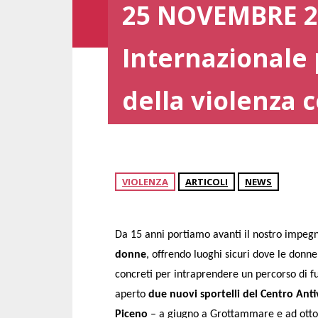
25 NOVEMBRE 20
Internazionale 
della violenza 
VIOLENZA
ARTICOLI
NEWS
Da 15 anni portiamo avanti il nostro impeg
donne
, offrendo luoghi sicuri dove le donn
concreti per intraprendere un percorso di fu
aperto
due nuovi sportelli del Centro Anti
Piceno
– a giugno a Grottammare e ad ottob