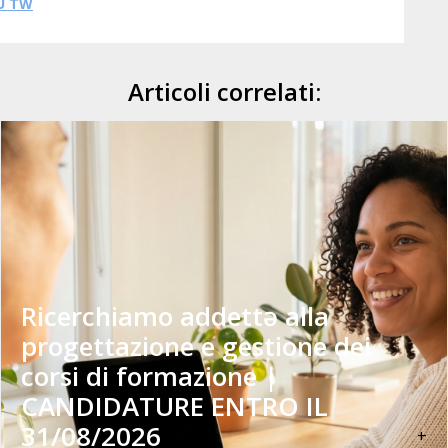
U TW
Articoli correlati:
Ricerchiamo addettə alla
progettazione e gestione dei
corsi di formazione |
CANDIDATURE ENTRO IL
31/08/2026
+