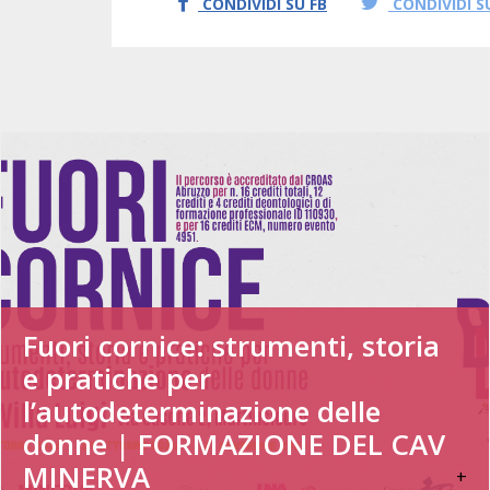
CONDIVIDI SU FB
CONDIVIDI S
Fuori cornice: strumenti, storia
e pratiche per
l’autodeterminazione delle
donne | FORMAZIONE DEL CAV
MINERVA
+