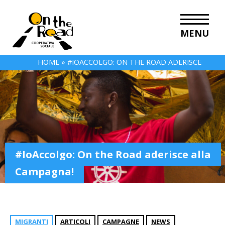
MENU
HOME
»
#IOACCOLGO: ON THE ROAD ADERISCE
ALLA CAMPAGNA!
#IoAccolgo: On the Road aderisce alla
Campagna!
MIGRANTI
ARTICOLI
CAMPAGNE
NEWS