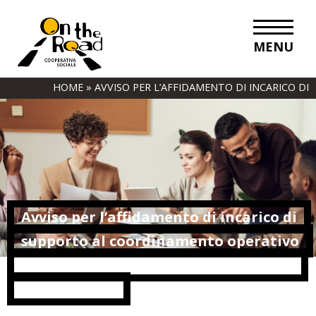
MENU
HOME
»
AVVISO PER L’AFFIDAMENTO DI INCARICO DI
SUPPORTO AL COORDINAMENTO OPERATIVO PER
L’INTERA PARTNERSHIP DI PROGETTO – FAMI
IMPACT
Avviso per l’affidamento di incarico di
supporto al coordinamento operativo
per l’intera partnership di progetto –
FAMI IMPACT