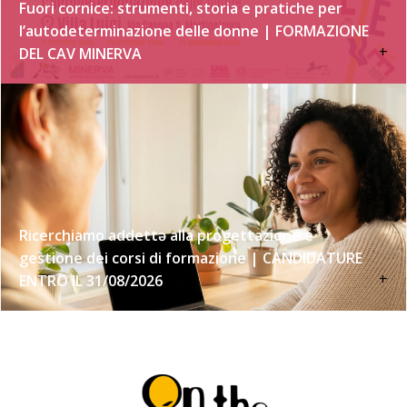
Fuori cornice: strumenti, storia e pratiche per
l’autodeterminazione delle donne | FORMAZIONE
+
DEL CAV MINERVA
Ricerchiamo addettə alla progettazione e
gestione dei corsi di formazione | CANDIDATURE
+
ENTRO IL 31/08/2026