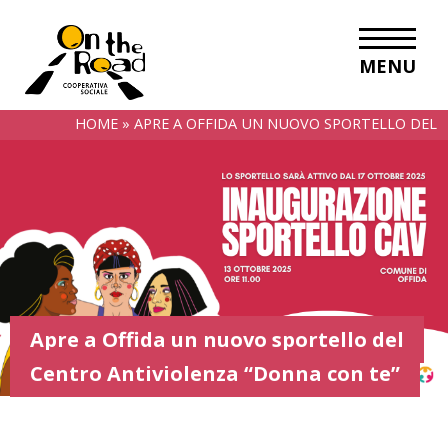
MENU
HOME
»
APRE A OFFIDA UN NUOVO SPORTELLO DEL
CENTRO ANTIVIOLENZA “DONNA CON TE”
Apre a Offida un nuovo sportello del
Centro Antiviolenza “Donna con te”