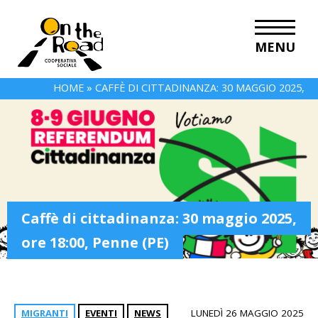
MENU
HOME
»
CAFFÈ DI CITTADINANZA: 30 MAGGIO 2025,
ORE 18:00, PENNE (PE)
Caffè di cittadinanza: 30 maggio 2025,
ore 18:00, Penne (PE)
MIGRANTI
EVENTI
NEWS
LUNEDÌ 26 MAGGIO 2025