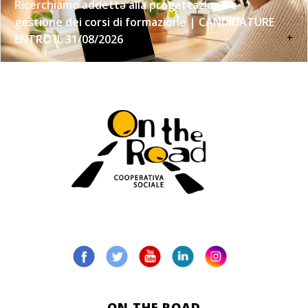
Ricerchiamo addettə alla progettazione e
gestione dei corsi di formazione | CANDIDATURE
+
ENTRO IL 31/08/2026
ON THE ROAD