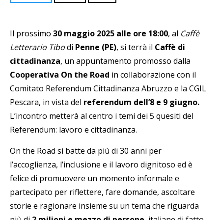
Il prossimo
30 maggio 2025 alle ore 18:00
, al
Caffè
Letterario Tibo
di
Penne (PE)
, si terrà il
Caffè di
cittadinanza
, un appuntamento promosso dalla
Cooperativa On the Road
in collaborazione con il
Comitato Referendum Cittadinanza Abruzzo e la CGIL
Pescara, in vista del
referendum dell’8 e 9 giugno.
L’incontro metterà al centro i temi dei 5 quesiti del
Referendum: lavoro e cittadinanza.
On the Road si batte da più di 30 anni per
l’accoglienza, l’inclusione e il lavoro dignitoso ed è
felice di promuovere un momento informale e
partecipato per riflettere, fare domande, ascoltare
storie e ragionare insieme su un tema che riguarda
più di
2 milioni e mezzo di persone
, italiane di fatto