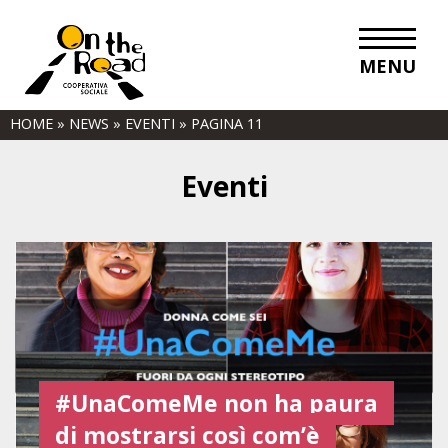
MENU
HOME
»
NEWS
»
EVENTI
»
PAGINA 11
Eventi
#UnaComeMe non ha paura
di mostrarsi così com’è