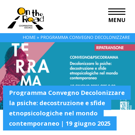
MENU
HOME
»
PROGRAMMA CONVEGNO DECOLONIZZARE
LA PSICHE: DECOSTRUZIONE E SFIDE
ETNOPSICOLOGICHE NEL MONDO
CONTEMPORANEO | 19 GIUGNO 2025
Programma Convegno Decolonizzare
la psiche: decostruzione e sfide
etnopsicologiche nel mondo
contemporaneo | 19 giugno 2025