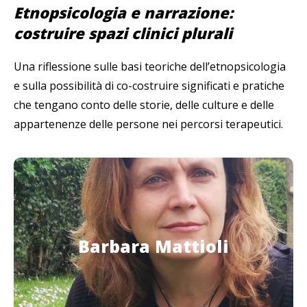
Etnopsicologia e narrazione:
costruire spazi clinici plurali
Una riflessione sulle basi teoriche dell’etnopsicologia
e sulla possibilità di co-costruire significati e pratiche
che tengano conto delle storie, delle culture e delle
appartenenze delle persone nei percorsi terapeutici.
Barbara Mattioli
Psicologa e Psicoterapeuta Etno-Sistemico-
Barbara Mattioli
Narrativa, collabora nella didattica della scuola di
specializzazione in psicoterapia Etno-Sistemico-
Narrativa di Roma