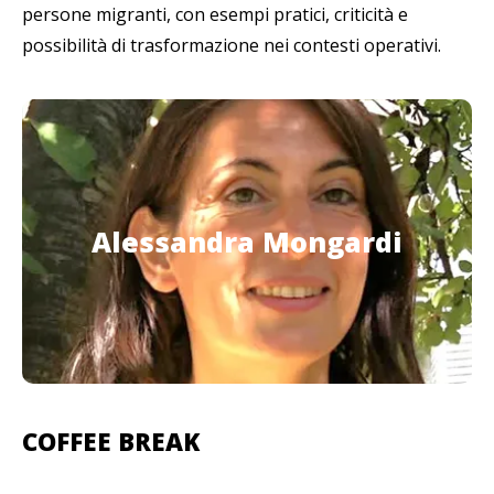
persone migranti, con esempi pratici, criticità e
possibilità di trasformazione nei contesti operativi.
Alessandra Mongardi
Alessandra Mongardi
Psicoterapeuta psicoanalitica interculturale
Associazione Approdi
dell’
COFFEE BREAK