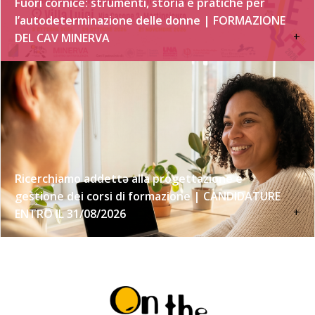
Fuori cornice: strumenti, storia e pratiche per
l’autodeterminazione delle donne | FORMAZIONE
+
DEL CAV MINERVA
Ricerchiamo addettə alla progettazione e
gestione dei corsi di formazione | CANDIDATURE
+
ENTRO IL 31/08/2026