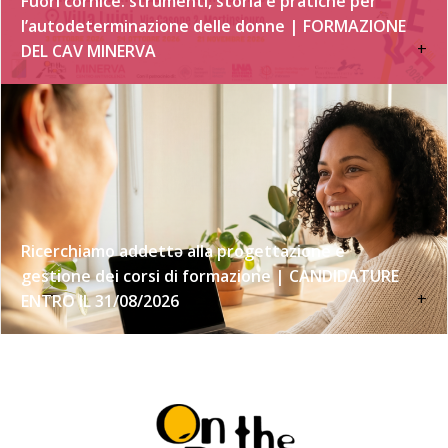
Fuori cornice: strumenti, storia e pratiche per
l’autodeterminazione delle donne | FORMAZIONE
+
DEL CAV MINERVA
Ricerchiamo addettə alla progettazione e
gestione dei corsi di formazione | CANDIDATURE
+
ENTRO IL 31/08/2026