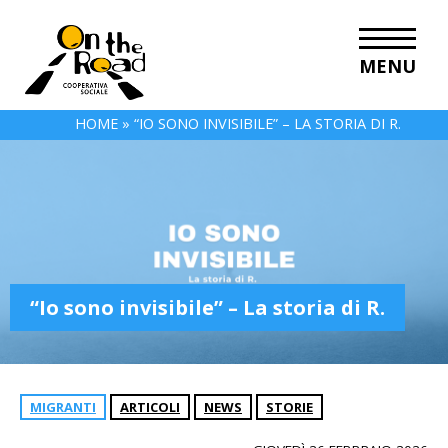
MENU
HOME
»
“IO SONO INVISIBILE” – LA STORIA DI R.
“Io sono invisibile” – La storia di R.
MIGRANTI
ARTICOLI
NEWS
STORIE