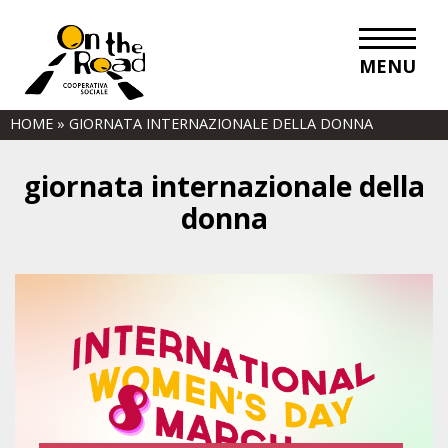
MENU
HOME
»
GIORNATA INTERNAZIONALE DELLA DONNA
giornata internazionale della
donna