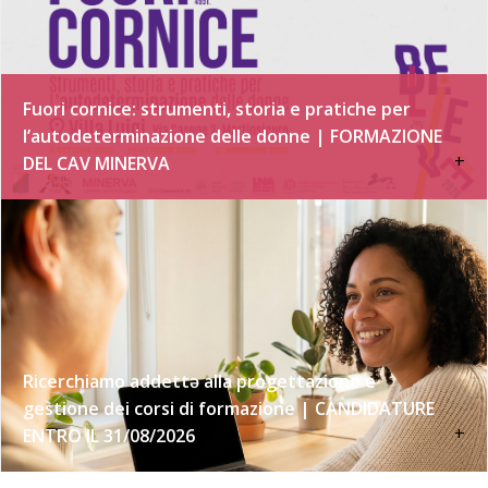
Fuori cornice: strumenti, storia e pratiche per
l’autodeterminazione delle donne | FORMAZIONE
+
DEL CAV MINERVA
Ricerchiamo addettə alla progettazione e
gestione dei corsi di formazione | CANDIDATURE
+
ENTRO IL 31/08/2026