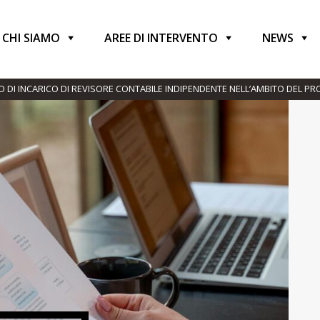
.com/it-it/foto/mani-scrivania-banco-tenendo-9222427/
 di Ron Lach : https://www.pexels.com/it-it/foto/mani-scrivani
CHI SIAMO
AREE DI INTERVENTO
NEWS
O DI INCARICO DI REVISORE CONTABILE INDIPENDENTE NELL’AMBITO DEL P
E)”