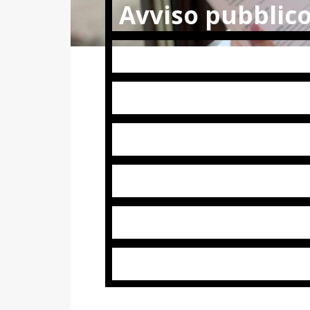
Avviso pubblico
conferimento di
Revisore Conta
nell’ambito del 
“COVES (Contras
Vulnerabilità ed
Emarginazione 