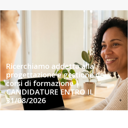
Ricerchiamo addettə alla
progettazione e gestione dei
corsi di formazione |
CANDIDATURE ENTRO IL
31/08/2026
+