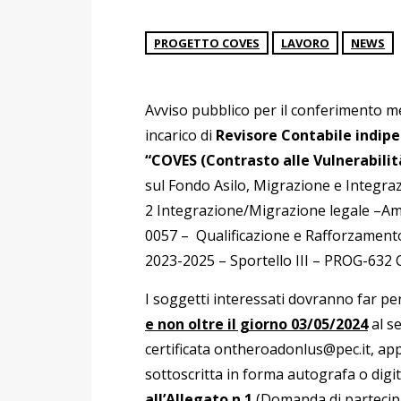
PROGETTO COVES
LAVORO
NEWS
Avviso pubblico per il conferimento m
incarico di
Revisore Contabile indip
“COVES (Contrasto alle Vulnerabilit
sul Fondo Asilo, Migrazione e Integraz
2 Integrazione/Migrazione legale –Amb
0057 – Qualificazione e Rafforzamento 
2023-2025 – Sportello III – PROG-632
I soggetti interessati dovranno far pe
e non oltre il giorno 03/05/2024
al s
certificata
ontheroadonlus@pec.it
, ap
sottoscritta in forma autografa o digi
all’Allegato n.1
(Domanda di partecipa