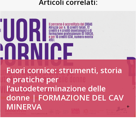
Articoli correlati:
Fuori cornice: strumenti, storia
e pratiche per
l’autodeterminazione delle
donne | FORMAZIONE DEL CAV
MINERVA
+