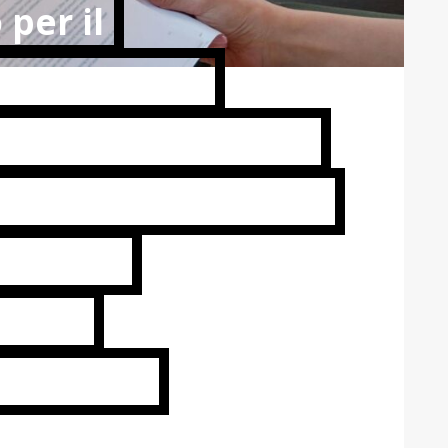
 per il
 incarico di
bile indipendente
progetto dal titolo
to alle
 alla
Sociale)”