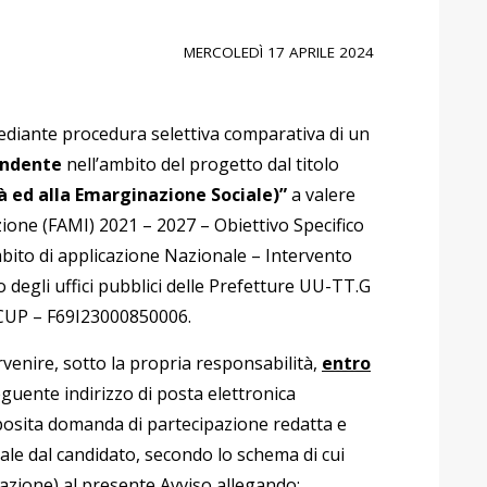
MERCOLEDÌ 17 APRILE 2024
ediante procedura selettiva comparativa di un
endente
nell’ambito del progetto dal titolo
à ed alla Emarginazione Sociale)”
a valere
ione (FAMI) 2021 – 2027 – Obiettivo Specifico
ito di applicazione Nazionale – Intervento
degli uffici pubblici delle Prefetture UU-TT.G
 CUP – F69I23000850006.
rvenire, sotto la propria responsabilità,
entro
eguente indirizzo di posta elettronica
posita domanda di partecipazione redatta e
tale dal candidato, secondo lo schema di cui
zione) al presente Avviso allegando: