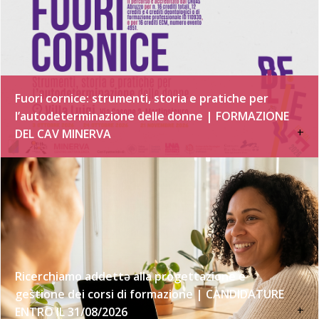
Fuori cornice: strumenti, storia e pratiche per
l’autodeterminazione delle donne | FORMAZIONE
+
DEL CAV MINERVA
Ricerchiamo addettə alla progettazione e
gestione dei corsi di formazione | CANDIDATURE
+
ENTRO IL 31/08/2026