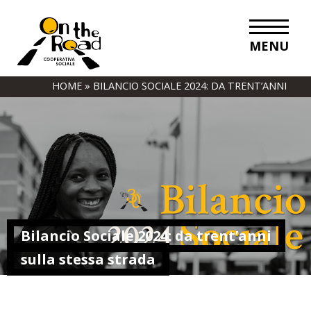
MENU
HOME
»
BILANCIO SOCIALE 2024: DA TRENT’ANNI
SULLA STESSA STRADA
Bilancio Sociale 2024: da trent’anni
sulla stessa strada