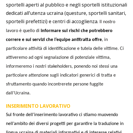
s
portelli aperti al pubblico e negli
s
portelli istituzionali
dedicati all’utenza ucraina (questure,
s
portelli
s
anitari,
s
portelli prefettizi) e centri di accoglienza
.
Il nostro
lavoro è quello di
informare
s
ui rischi che potrebbero
correre e
s
ui
s
ervizi che l’equipe antitratta offre
, in
particolare attività di identificazione e tutela delle vittime. Ci
attiveremo ad ogni
s
egnalazione di potenziale vittima,
informeremo i nostri
s
takeholders, ponendo noi stessi
una
particolare attenzione
s
ugli indicatori generici di tratta e
s
fruttamento quando incontrerete persone fuggite
dall’Ucraina.
INSERIMENTO LAVORATIVO
Sul fronte dell’
inserimento lavorativo
ci
st
iamo muovendo
nell’ambito dei diversi progetti per garantire la traduzione in
lingua ucraina di materiali informativi e di interesse relativi