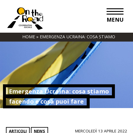
MENU
HOME
»
EMERGENZA UCRAINA: COSA STIAMO
FACENDO E COSA PUOI FARE
Emergenza Ucraina: cosa stiamo
facendo e cosa puoi fare
ARTICOLI
NEWS
MERCOLEDÌ 13 APRILE 2022