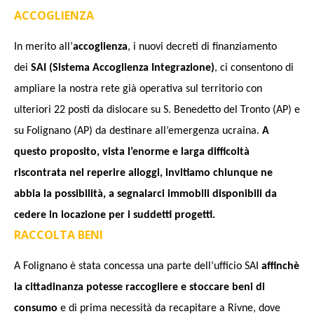
ACCOGLIENZA
In merito all’
accoglienza
, i nuovi decreti di finanziamento
dei
SAI (Sistema Accoglienza Integrazione)
, ci consentono di
ampliare la nostra rete già operativa sul territorio con
ulteriori 22 posti da dislocare su S. Benedetto del Tronto (AP) e
su Folignano (AP) da destinare all’emergenza ucraina.
A
questo proposito, vista l’enorme e larga difficoltà
riscontrata nel reperire alloggi, invitiamo chiunque ne
abbia la possibilità, a segnalarci immobili disponibili da
cedere in locazione per i suddetti progetti.
RACCOLTA BENI
A Folignano è
s
tata concessa una parte dell’ufficio
S
AI
affinchè
la cittadinanza potesse raccogliere e
s
toccare beni di
consumo
e di prima necessità da recapitare a Rivne, dove