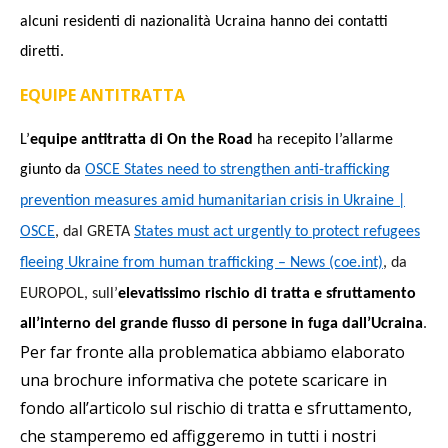
alcuni residenti di nazionalità Ucraina hanno dei contatti
diretti.
EQUIPE ANTITRATTA
L’
equipe antitratta di On the Road
ha recepito l’allarme
giunto da
OSCE
S
tates need to
s
trengthen anti-trafficking
prevention measures amid humanitarian crisis in Ukraine |
OSCE
, dal GRETA
S
tates must act urgently to protect refugees
fleeing Ukraine from human trafficking – News (coe.int)
, da
EUROPOL,
s
ull’
elevatissimo rischio di tratta
e
s
fruttamento
all’interno del grande flusso di persone in fuga dall’Ucraina
.
Per far fronte alla problematica
abbiamo elaborato
una
brochure informativa che potete scaricare in
fondo all’articolo
s
ul rischio di tratta e
s
fruttamento,
che
s
tamperemo ed affiggeremo in tutti i nostri