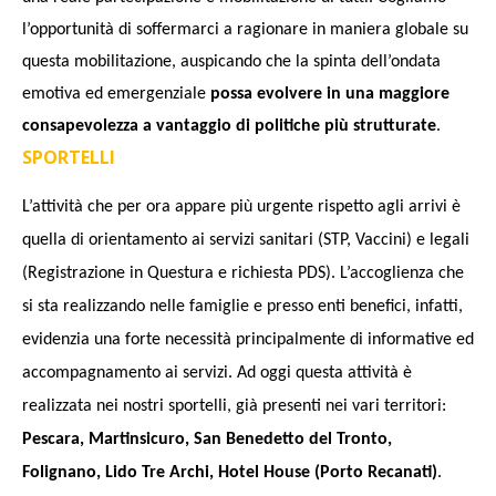
l’opportunità di soffermarci a ragionare in maniera globale su
questa mobilitazione, auspicando che la spinta dell’ondata
emotiva ed emergenziale
possa evolvere in una maggiore
consapevolezza a vantaggio di politiche più strutturate
.
SPORTELLI
L’attività che per ora appare più urgente rispetto agli arrivi è
quella di
orientamento ai
s
ervizi
s
anitari (
S
TP, Vaccini) e legali
(Registrazione in Questura e richiesta PDS
).
L’accoglienza che
s
i
s
ta realizzando nelle famiglie e presso enti benefici, infatti,
evidenzia una forte necessità principalmente di informative ed
accompagnamento ai
s
ervizi.
Ad oggi questa attività è
realizzata nei nostri
s
portelli
, già presenti nei vari territori:
Pescara, Martinsicuro,
San
Benedetto del Tronto,
Folignano, Lido Tre Archi, Hotel House (Porto Recanati)
.