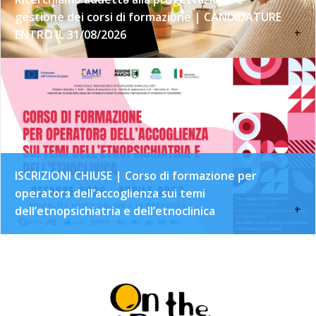
gestione dei corsi di formazione | CANDIDATURE
+
ENTRO IL 31/08/2026
ISCRIZIONI CHIUSE | Corso di formazione per
operatorɜ dell’accoglienza sui temi
+
dell’etnopsichiatria e dell’etnoclinica