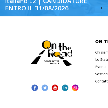
italiano L2 | CANDIDATURE
ENTRO IL 31/08/2026
+
ON T
Chi sia
Lo Stat
Eventi
Sostieni
Contatt