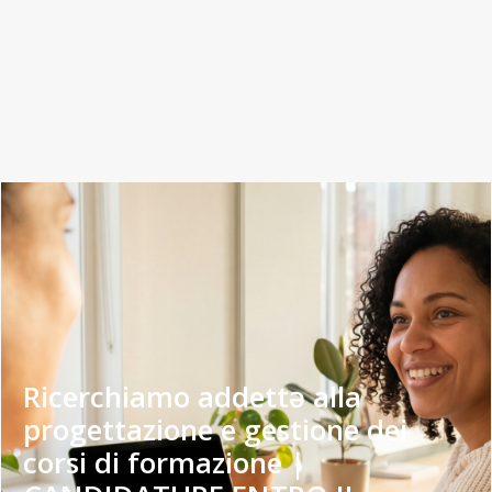
Ricerchiamo addettə alla
progettazione e gestione dei
corsi di formazione |