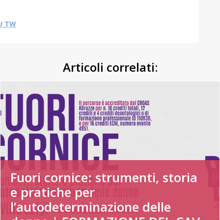
U TW
Articoli correlati:
Fuori cornice: strumenti, storia
e pratiche per
l’autodeterminazione delle