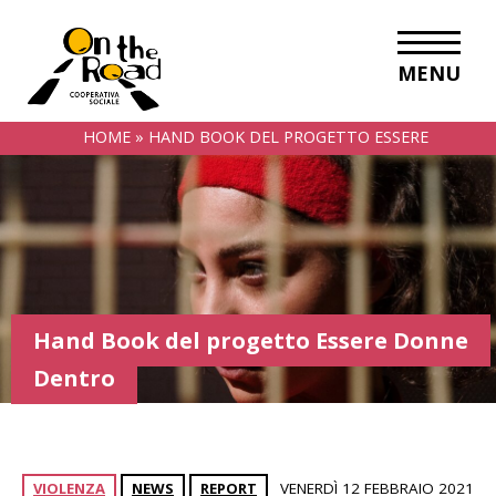
MENU
HOME
»
HAND BOOK DEL PROGETTO ESSERE
DONNE DENTRO
Hand Book del progetto Essere Donne
Dentro
VIOLENZA
NEWS
REPORT
VENERDÌ 12 FEBBRAIO 2021