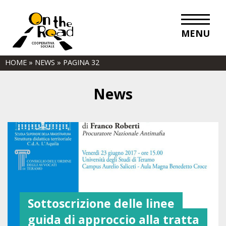
MENU
HOME
»
NEWS
»
PAGINA 32
News
Sottoscrizione delle linee
guida di approccio alla tratta