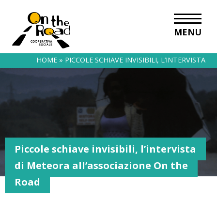
MENU
HOME
»
PICCOLE SCHIAVE INVISIBILI, L’INTERVISTA
DI METEORA ALL’ASSOCIAZIONE ON THE ROAD
Piccole schiave invisibili, l’intervista
di Meteora all’associazione On the
Road