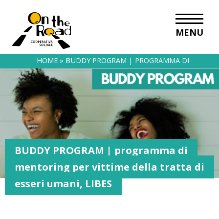
MENU
HOME
»
BUDDY PROGRAM | PROGRAMMA DI
MENTORING PER VITTIME DELLA TRATTA DI ESSERI
UMANI, LIBES
BUDDY PROGRAM | programma di
mentoring per vittime della tratta di
esseri umani, LIBES