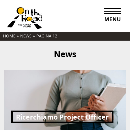
MENU
HOME
»
NEWS
»
PAGINA 12
News
Ricerchiamo Project Officer