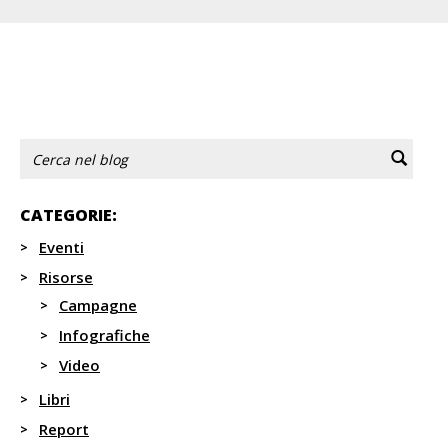
Indietro
1
...
10
11
12
13
14
...
33
Avanti
CATEGORIE:
Eventi
Risorse
Campagne
Infografiche
Video
Libri
Report