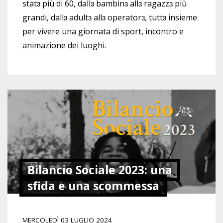
stat
ɜ
più di 60, dall
ɜ
bambin
ɜ
all
ɜ
ragazz
ɜ
più
grandi, dall
ɜ
adult
ɜ
all
ɜ
operator
ɜ
, tutt
ɜ
insieme
per vivere una giornata di sport, incontro e
animazione dei luoghi.
Bilancio Sociale 2023: una
sfida e una scommessa
MERCOLEDÌ 03 LUGLIO 2024