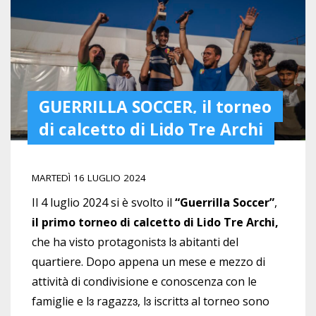
GUERRILLA SOCCER, il torneo
di calcetto di Lido Tre Archi
MARTEDÌ 16 LUGLIO 2024
Il 4 luglio 2024 si è svolto il
“Guerrilla Soccer”
,
il primo torneo di calcetto di Lido Tre Archi,
che ha visto protagonist
ɜ
l
ɜ
abitanti del
quartiere. Dopo appena un mese e mezzo di
attività di condivisione e conoscenza con le
famiglie e l
ɜ
ragazz
ɜ
, l
ɜ
iscritt
ɜ
al torneo sono