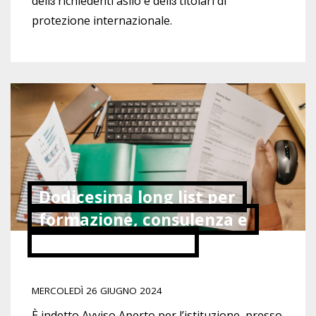
dell
ɜ
richiedenti asilo e dell
ɜ
titolari di
protezione internazionale.
Dodicesima long list per
formazione, consulenza e
assistenza tecnica
MERCOLEDÌ 26 GIUGNO 2024
È indetto Avviso Aperto per l’istituzione, presso