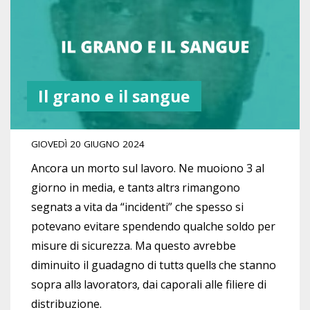
Il grano e il sangue
GIOVEDÌ 20 GIUGNO 2024
Ancora un morto sul lavoro. Ne muoiono 3 al
giorno in media, e tantɜ altrɜ rimangono
segnatɜ a vita da “incidenti” che spesso si
potevano evitare spendendo qualche soldo per
misure di sicurezza. Ma questo avrebbe
diminuito il guadagno di tuttɜ quellɜ che stanno
sopra allɜ lavoratorɜ, dai caporali alle filiere di
distribuzione.